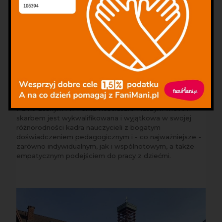
Miejsce i kadra
Warsztaty odbywają się w Muzeum Misyjnym przy parafii
św. Michała Archanioła w Katowicach. Funkcję
proboszcza pełni w niej ks. dr Marek Spyra.
Pomieszczenia Muzeum Misyjnego wraz z rotundą
znajdują się przy ulicy Gawronów 20 na Ptasim Osiedlu, a
zajęcia prowadzone są także w pobliskim Katowickim
Parku Leśnym i w Parku Kościuszki. Naszym wielkim
skarbem jest wykwalifikowana i wyjątkowa w swojej
różnorodności kadra nauczycieli z bogatym
doświadczeniem pedagogicznym i - co najważniejsze -
zarówno indywidualnym, jak i wspólnotowym, a także
empatycznym podejściem do pracy z dziećmi.