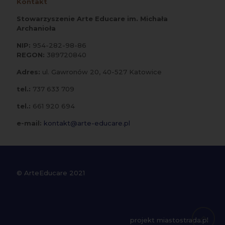
Kontakt
Stowarzyszenie Arte Educare im. Michała
Archanioła
NIP:
954-282-98-86
REGON:
389720840
Adres:
ul. Gawronów 20, 40-527 Katowice
tel.:
737 633 709
tel.:
661 920 694
e-mail:
kontakt@arte-educare.pl
© ArteEducare 2021
projekt miastostrada.pl