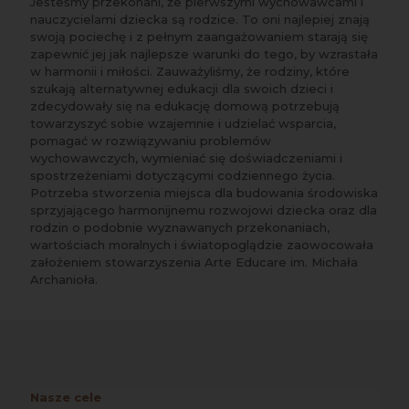
Jesteśmy przekonani, że pierwszymi wychowawcami i
nauczycielami dziecka są rodzice. To oni najlepiej znają
swoją pociechę i z pełnym zaangażowaniem starają się
zapewnić jej jak najlepsze warunki do tego, by wzrastała
w harmonii i miłości. Zauważyliśmy, że rodziny, które
szukają alternatywnej edukacji dla swoich dzieci i
zdecydowały się na edukację domową potrzebują
towarzyszyć sobie wzajemnie i udzielać wsparcia,
pomagać w rozwiązywaniu problemów
wychowawczych, wymieniać się doświadczeniami i
spostrzeżeniami dotyczącymi codziennego życia.
Potrzeba stworzenia miejsca dla budowania środowiska
sprzyjającego harmonijnemu rozwojowi dziecka oraz dla
rodzin o podobnie wyznawanych przekonaniach,
wartościach moralnych i światopoglądzie zaowocowała
założeniem stowarzyszenia Arte Educare im. Michała
Archanioła.
Nasze cele