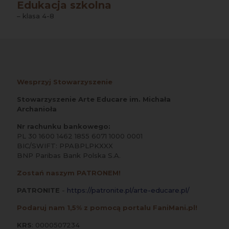
Edukacja szkolna
– klasa 4-8
Wesprzyj Stowarzyszenie
Stowarzyszenie Arte Educare im. Michała
Archanioła
Nr rachunku bankowego:
PL 30 1600 1462 1855 6071 1000 0001
BIC/SWIFT: PPABPLPKXXX
BNP Paribas Bank Polska S.A.
Zostań naszym PATRONEM!
PATRONITE
-
https://patronite.pl/arte-educare.pl/
Podaruj nam 1,5% z pomocą portalu FaniMani.pl!
KRS
: 0000507234