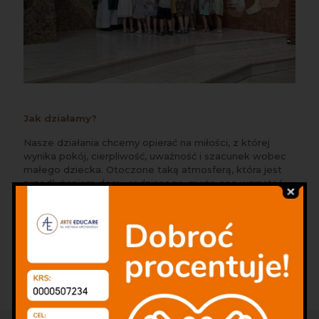
Jak działamy?
Nasze działania chcemy opierać na miłości, z której
wynika pokój, cierpliwość, uważność i szacunek wobec
małego dziecka. Otoczone taką atmosferą, która jest
przedłużeniem domu rodzinnego, może ono wzrastać w
swoim tempie i takim, jakie jest - jakim zostało
stworzone przez Pana Boga. Nasze doświadczanie
piękna przeżywamy przede wszystkim przez sztukę, a
także dla sztuki. Prowadzimy warsztaty muzyczne,
plastyczne, teatralne, gimnastyczne oraz zajęcia z
elementami podstawy programowej, katechezy i języka
angielskiego.